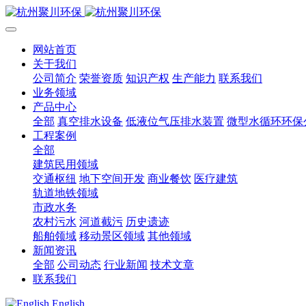
网站首页
关于我们
公司简介
荣誉资质
知识产权
生产能力
联系我们
业务领域
产品中心
全部
真空排水设备
低液位气压排水装置
微型水循环环保
工程案例
全部
建筑民用领域
交通枢纽
地下空间开发
商业餐饮
医疗建筑
轨道地铁领域
市政水务
农村污水
河道截污
历史遗迹
船舶领域
移动景区领域
其他领域
新闻资讯
全部
公司动态
行业新闻
技术文章
联系我们
English